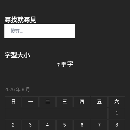
尋找就尋見
搜
尋
關
鍵
字型大小
字:
縮
重
放
字
字
字
小
設
字
大
字
型
字
大
型
小。
2026 年 8 月
型
大
小。
日
一
二
三
四
五
六
大
小。
1
2
3
4
5
6
7
8