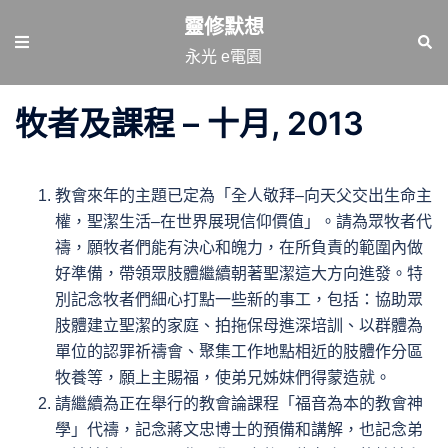
跳
靈修默想
至
Toggle
Sear
永光 e電園
主
menu
要
牧者及課程 – 十月, 2013
內
容
教會來年的主題已定為「全人敬拜–向天父交出生命主
權，聖潔生活–在世界展現信仰價值」。請為眾牧者代
禱，願牧者們能有決心和魄力，在所負責的範圍內做
好準備，帶領眾肢體繼續朝著聖潔這大方向進發。特
別記念牧者們細心打點一些新的事工，包括：協助眾
肢體建立聖潔的家庭、拍拖保母進深培訓、以群體為
單位的認罪祈禱會、聚集工作地點相近的肢體作分區
牧養等，願上主賜福，使弟兄姊妹們得蒙造就。
請繼續為正在舉行的教會論課程「福音為本的教會神
學」代禱，記念蔣文忠博士的預備和講解，也記念弟