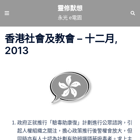
跳
靈修默想
至
Toggle
Sear
永光 e電園
主
menu
要
香港社會及教會 – 十二月,
內
容
2013
政府正就推行「驗毒助康復」計劃進行公眾諮詢，引
起人權組織之關注，擔心政策推行後警權會放大，但
同時亦有人士認為計劃有助辨識隱蔽吸毒者。求上主