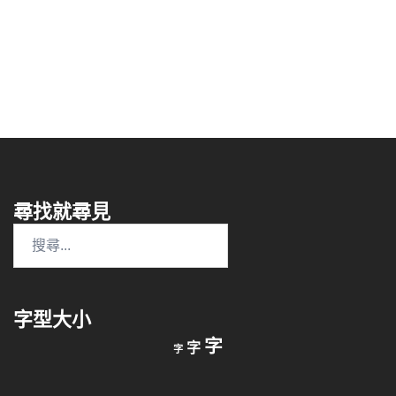
尋找就尋見
搜
尋
關
鍵
字型大小
字:
縮
重
放
字
字
字
小
設
字
大
字
型