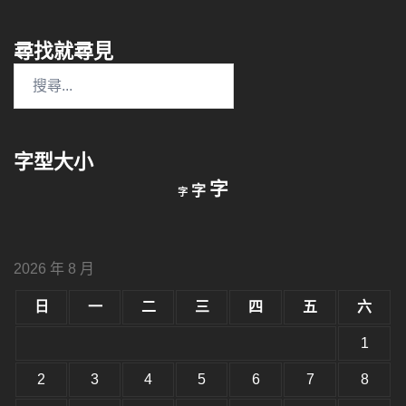
尋找就尋見
搜
尋
關
鍵
字型大小
字:
縮
重
放
字
字
字
小
設
字
大
字
型
字
大
型
小。
2026 年 8 月
型
大
小。
日
一
二
三
四
五
六
大
小。
1
2
3
4
5
6
7
8