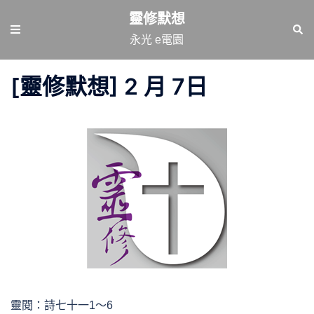
跳
靈修默想
至
Toggle
Sear
永光 e電園
主
menu
要
[靈修默想] 2 月 7日
內
容
靈閱：詩七十一1～6