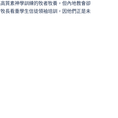
過高質素神學訓練的牧者牧養，但內地教會卻
會牧長看重學生信徒領袖培訓，因他們正是未
。