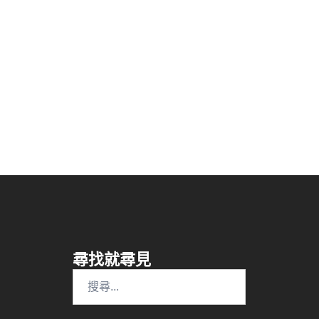
尋找就尋見
搜
尋
關