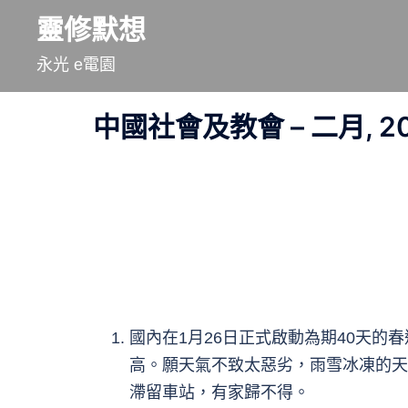
跳
靈修默想
至
永光 e電園
主
要
中國社會及教會 – 二月, 20
內
容
國內在1月26日正式啟動為期40天的
高。願天氣不致太惡劣，雨雪冰凍的天
滯留車站，有家歸不得。