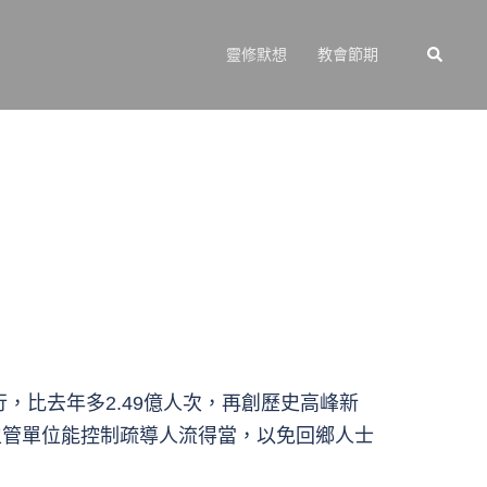
Search
靈修默想
教會節期
行，比去年多2.49億人次，再創歷史高峰新
主管單位能控制疏導人流得當，以免回鄉人士