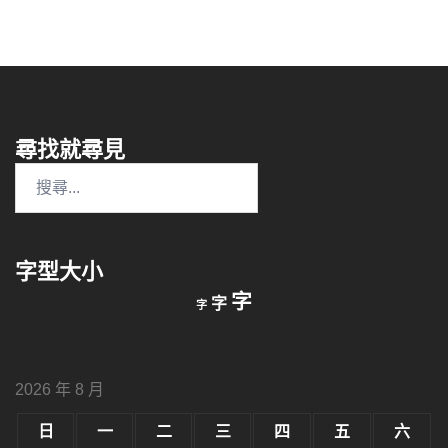
尋找就尋見
搜
尋
關
鍵
字型大小
字:
縮
重
放
字
字
字
小
設
字
大
字
型
字
大
型
小。
2026 年 8 月
型
大
小。
日
一
二
三
四
五
六
大