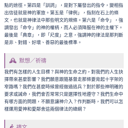
點的途徑。第四是「訓詞」，是對下屬發出的指令，變相指
出信徒就是神的軍旅。第五是「律例」，指刻在石上的條
文，也就是神律法中那些明文的規條。第六是「命令」，強
調發出「命令」的神的權柄，而人必須降服在神的主權下。
最後是「典章」，即「尺度」之意，強調神的律法是那判斷
是非、對錯、好壞、善惡的最後標準。
默想／祈禱
我們有怎樣的人生目標？與神的生命之約，對我們的人生抉
擇帶來甚麼影響？我們願意跟隨基督走那條要背起十字架的
窄路嗎？我們在甚麼時候曾經做過逃兵？對於那些神明確的
要求或誡命，我們會否常常只是選擇性地遵守？我們生命中
有哪方面的問題，不願意讓神介入？作判斷時，我們可以怎
樣運用愛神和愛鄰舍這兩個律法的總綱？
禱文