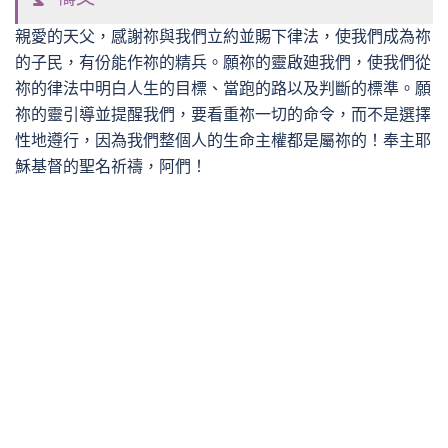
親愛的天父，感謝祢與我們立約並賜下律法，使我們成為祢
的子民，有份能作祢的精兵。願祢的靈啟廸我們，使我們從
祢的律法中明白人生的目標、當跑的路以及判斷的標準。願
祢的靈引導並提醒我們，要看重祢一切的命令，而不是選擇
性地遵行，因為我們整個人的生命主權都是屬祢的！奉主耶
穌基督的聖名祈禱，阿們！