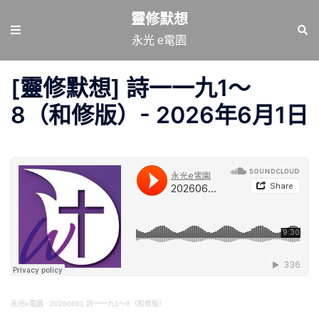
跳
靈修默想
至
Toggle
Sear
永光 e電園
主
menu
要
[靈修默想] 詩一一九1～
內
容
8（和修版）- 2026年6月1日
永光e電園
·
20260601 詩一一九1～8（和修版）