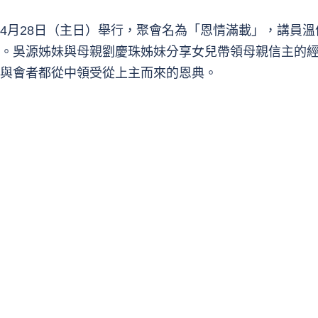
4月28日（主日）舉行，聚會名為「恩情滿載」，講員
。吳源姊妹與母親劉慶珠姊妹分享女兒帶領母親信主的
與會者都從中領受從上主而來的恩典。