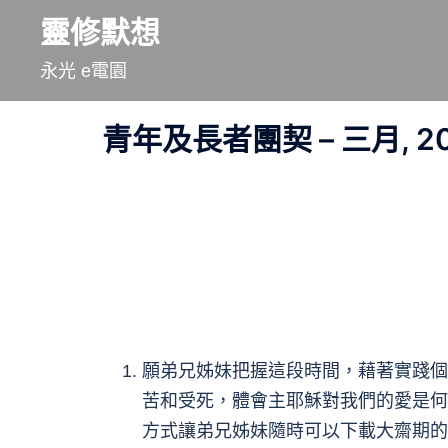
跳
靈修默想
至
永光 e電園
主
要
青年及長者團契 – 三月, 20
內
容
願弟兄姊妹把握這段時間，藉著實踐個
苦和受死，體會主耶穌對我們的愛是何
方式讓弟兄姊妹隨時可以下載大齋期的