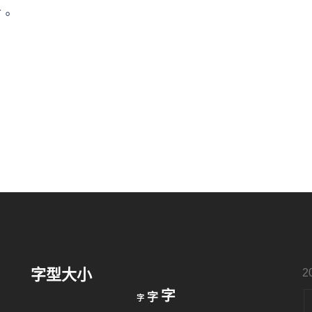
言。
字型大小
2
縮
重
放
字
字
字
小
設