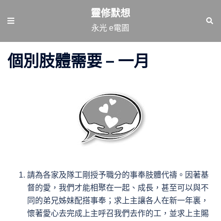
跳
靈修默想
至
Toggle
Sear
永光 e電園
主
menu
要
個別肢體需要 – 一月
內
容
請為各家及隊工剛授予職分的事奉肢體代禱。因著基
督的愛，我們才能相聚在一起、成長，甚至可以與不
同的弟兄姊妹配搭事奉；求上主讓各人在新一年裏，
懷著愛心去完成上主呼召我們去作的工，並求上主賜