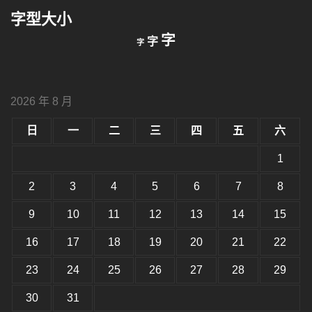
鍵
字型大小
字:
縮
重
放
字
字
字
小
設
字
大
字
型
字
大
型
小。
2026 年 8 月
型
大
小。
日
一
二
三
四
五
六
大
小。
1
2
3
4
5
6
7
8
9
10
11
12
13
14
15
16
17
18
19
20
21
22
23
24
25
26
27
28
29
30
31