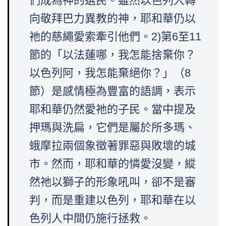
們成為神的選民。雖然以色列人轉
向敬拜巴力異教的神，耶和華仍以
祂的慈繩愛索牽引他們。2)第6至11
節的「以法蓮哪，我怎能捨棄你？
以色列阿，我怎能棄絕你？」（8
節）是感情極為豐富的語調，表示
耶和華仍然愛祂的子民。當中提及
押瑪與洗扁，它們是屬於所多瑪、
蛾摩拉兩個象徵著罪惡與敗壞的城
市。然而，耶和華的憐愛沒變，縱
然祂以獅子的形象吼叫，卻不是審
判，而是重建以色列，耶和華在以
色列人中間仍施行拯救。