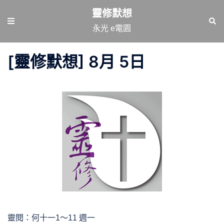
跳
靈修默想
至
Toggle
Sear
永光 e電園
主
menu
要
[靈修默想] 8月 5日
內
容
靈閱：何十一1～11 週一