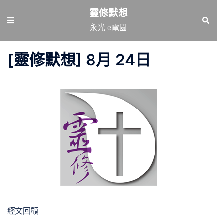
跳
靈修默想
至
Toggle
Sear
永光 e電園
主
menu
要
[靈修默想] 8月 24日
內
容
經文回顧