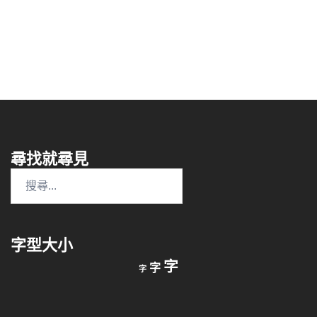
尋找就尋見
搜
尋
關
鍵
字型大小
字:
縮
重
放
字
字
字
小
設
字
大
字
型
字
大