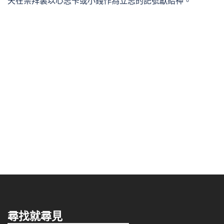
天在崇拜裏以心志卡或小錢作為立志的記號獻給神。
尋找就尋見