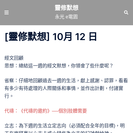
跳
靈修默想
至
Toggle
Sear
永光 e電園
主
menu
要
[靈修默想] 10月 12 日
內
容
經文回顧
思想：總結這一週的經文默想，你領會了些什麼呢？
省察：仔細地回顧過去一週的生活，獻上感謝、認罪，看看
有多少有待處理的人際關係和事情，並作出計劃，付諸實
行。
代禱：《代禱的邀約》──個別肢體需要
立志：為下週的生活立定志向（必須配合全年的目標)，明