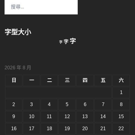
搜
尋
關
鍵
字型大小
字:
縮
重
放
字
字
字
小
設
字
大
字
型
字
大
型
小。
2026 年 8 月
型
大
小。
日
一
二
三
四
五
六
大
小。
1
2
3
4
5
6
7
8
9
10
11
12
13
14
15
16
17
18
19
20
21
22