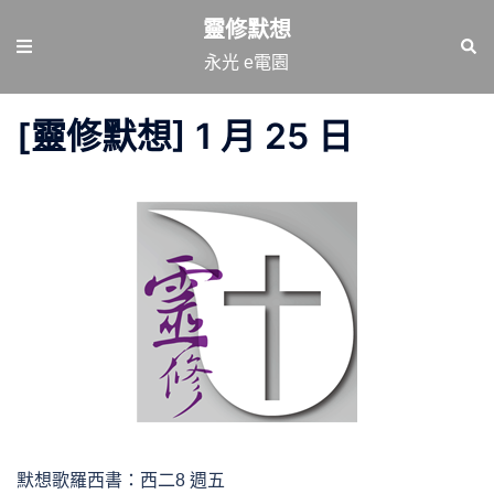
跳
靈修默想
至
Toggle
Sear
永光 e電園
主
menu
要
[靈修默想] 1 月 25 日
內
容
默想歌羅西書：西二8 週五