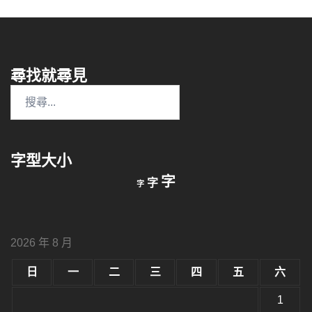
尋找就尋見
搜
尋
關
鍵
字型大小
字:
縮
重
放
字
字
字
小
設
字
大
字
型
字
大
型
小。
2026 年 8 月
型
大
小。
日
一
二
三
四
五
六
大
小。
1