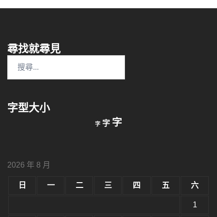
尋找就尋見
搜
尋
關
鍵
字型大小
字:
縮
重
放
字
字
字
小
設
字
大
字
型
字
大
型
小。
2026 年 8 月
型
大
小。
日
一
二
三
四
五
六
大
小。
1