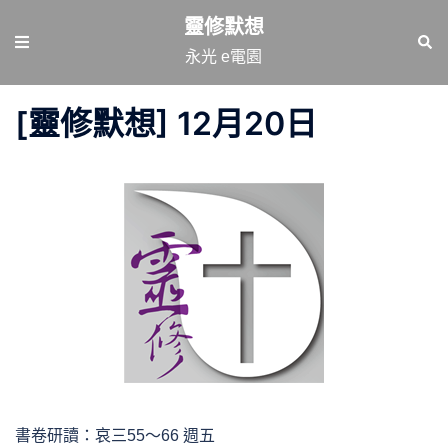
跳
靈修默想
至
Toggle
Sear
永光 e電園
主
menu
要
[靈修默想] 12月20日
內
容
書卷研讀：哀三55～66 週五