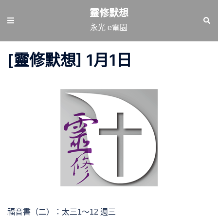
跳
靈修默想
至
Toggle
Sear
永光 e電園
主
menu
要
[靈修默想] 1月1日
內
容
福音書（二）：太三1～12 週三