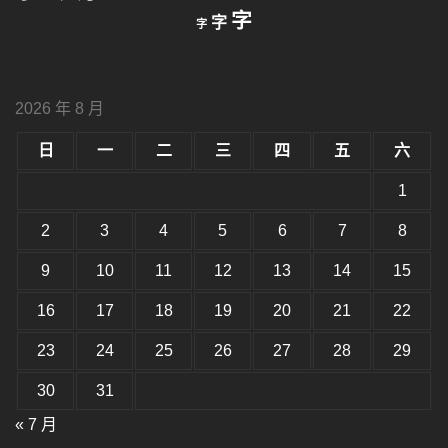
縮
重
放
字
字
字
小
設
字
大
字
型
字
大
型
小。
2026 年 8 月
型
大
小。
日
一
二
三
四
五
六
大
小。
1
2
3
4
5
6
7
8
9
10
11
12
13
14
15
16
17
18
19
20
21
22
23
24
25
26
27
28
29
30
31
« 7 月