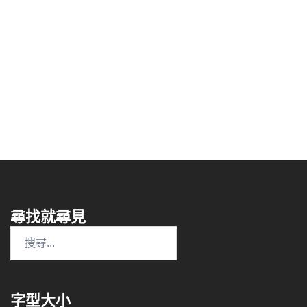
尋找就尋見
搜
尋
關
鍵
字型大小
字: