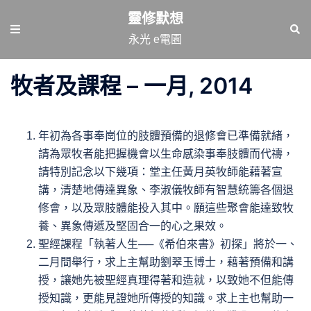
跳
靈修默想
至
Toggle
Sear
永光 e電園
主
menu
要
牧者及課程 – 一月, 2014
內
容
年初為各事奉崗位的肢體預備的退修會已準備就緒，
請為眾牧者能把握機會以生命感染事奉肢體而代禱，
請特別記念以下幾項：堂主任黃月英牧師能藉著宣
講，清楚地傳達異象、李淑儀牧師有智慧統籌各個退
修會，以及眾肢體能投入其中。願這些聚會能達致牧
養、異象傳遞及堅固合一的心之果效。
聖經課程「執著人生──《希伯來書》初探」將於一、
二月間舉行，求上主幫助劉翠玉博士，藉著預備和講
授，讓她先被聖經真理得著和造就，以致她不但能傳
授知識，更能見證她所傳授的知識。求上主也幫助一