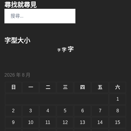
尋找就尋見
搜
尋
關
鍵
字型大小
字:
縮
重
放
字
字
字
小
設
字
大
字
型
字
大
型
小。
2026 年 8 月
型
大
小。
日
一
二
三
四
五
六
大
小。
1
2
3
4
5
6
7
8
9
10
11
12
13
14
15