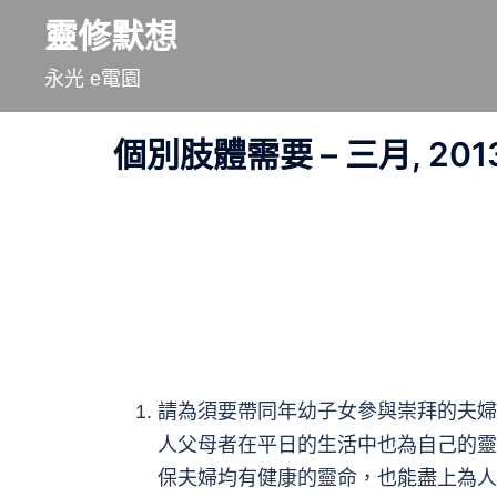
跳
靈修默想
至
永光 e電園
主
要
個別肢體需要 – 三月, 201
內
容
請為須要帶同年幼子女參與崇拜的夫婦
人父母者在平日的生活中也為自己的靈
保夫婦均有健康的靈命，也能盡上為人