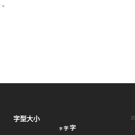
言。
字型大小
2
縮
重
放
字
字
字
小
設