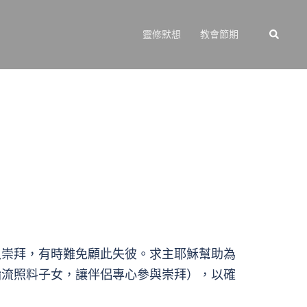
Search
靈修默想
教會節期
入崇拜，有時難免顧此失彼。求主耶穌幫助為
輪流照料子女，讓伴侶專心參與崇拜），以確