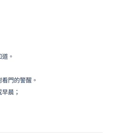
知道。
咐看門的警醒。
或早晨；