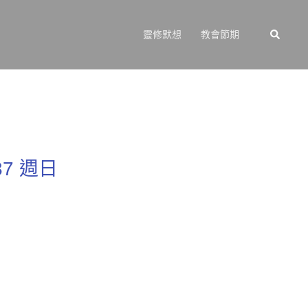
Search
靈修默想
教會節期
7 週日