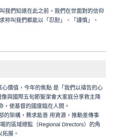
叫我們知道在此之前，我們在世面對的信仰
求祢叫我們都能以「忍耐」、「謹慎」、
聖潔會七項核心價值，今年的焦點 是「我們以禱告的心
理主教透 過視像與國際五旬節聖潔會大家庭分享救主降
使命，使基督的國度臨在人間。
界差傳部的架構，務求能善 用資源，推動差傳事
區域總監（Regional Directors）的角
以拓展。