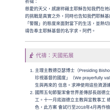
祈禱：
慈愛的天父，感謝祢藉主耶穌告知我們在祂
的挑戰是真實之外，同時也告知我們耶穌基
「警醒」的態度來面對當下的生活，並熱切
禱告奉主耶穌基督的名字求。阿們。
代禱：天國拓展
主理主教德亞瑟博士（Presiding B
珍視基督的國度」（We prayerfull
生與再來的 信息。求神使用這些資源
國際五旬節聖潔會世界差傳部長迦德立主教（
工。十一月底迦德立主教與宣教事工 總監（Con
色，此方案 會試行至2018年4月再