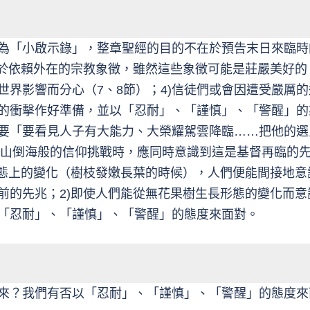
為「小啟示錄」，整章聖經的目的不在於預告末日來臨時
於依賴外在的宗教象徵，雖然這些象徵可能是莊嚴美好的
世界影響而分心（7、8節）；4)信徒們或會因遭受嚴厲的
的衝擊作好準備，並以「忍耐」、「謹慎」、「警醒」的
要「要看見人子有大能力、大榮耀駕雲降臨……把他的選
述排山倒海般的信仰挑戰時，應同時意識到這是基督再臨的
形態上的變化（樹枝發嫩長葉的時候），人們便能間接地
前的先兆；2)即使人們能從無花果樹生長形態的變化而
「忍耐」、「謹慎」、「警醒」的態度來面對。
來？我們有否以「忍耐」、「謹慎」、「警醒」的態度來