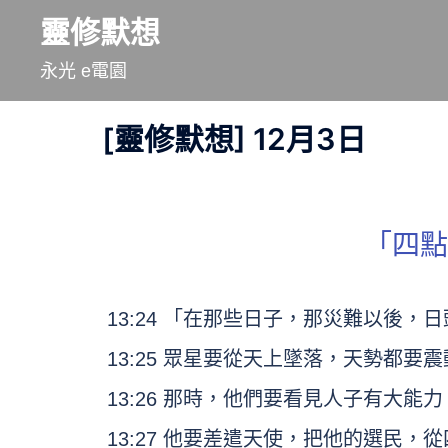
跳
靈修默想
至
永光 e電園
主
要
[靈修默想] 12月3日
內
容
「四點
13:24 「在那些日子，那災難以後
13:25 眾星要從天上墜落，天勢都要
13:26 那時，他們要看見人子有大能
13:27 他要差遣天使，把他的選民