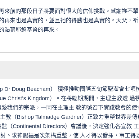
再來前的那段日子將要面對很大的信仰挑戰。感謝祢不單
的再來也是真實的，並且祂的得勝也是真實的。天父，祈
的渴慕耶穌基督的再來。
ishop Dr Doug Beacham） 積極推動國際五旬節
y value Christ’s Kingdom）。在將臨期期間，主
連繫我們的宗派，一同在主理主 教的號召下實踐教會的
Bishop Talmadge Gardner）正致力重整世
tinental Directors）會議後，決定強化各宣教 工場的
作檢討。求神賜福是次架構重整，使 人才得以發揮，事工得