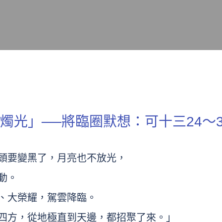
燭光」──將臨圈默想：可十三24～3
，日頭要變黑了，月亮也不放光，
震動。
力、大榮耀，駕雲降臨。
，從四方，從地極直到天邊，都招聚了來。」