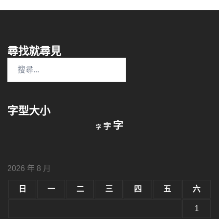
尋找就尋見
搜
尋
關
鍵
字型大小
字:
縮
重
放
字
字
字
小
設
字
大
字
型
字
大
型
小。
2026 年 8 月
型
大
小。
日
一
二
三
四
五
六
大
小。
1