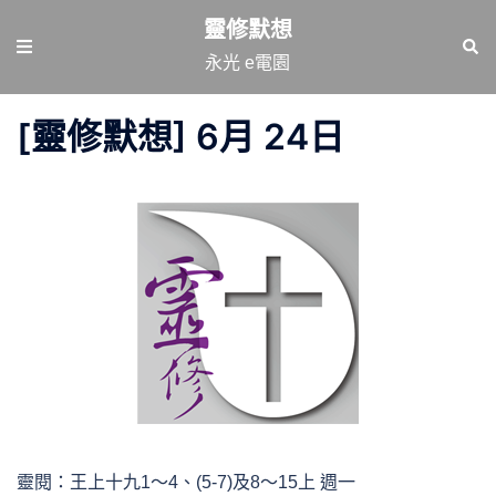
跳
靈修默想
至
Toggle
Sear
永光 e電園
主
menu
要
[靈修默想] 6月 24日
內
容
靈閱：王上十九1～4、(5-7)及8～15上 週一