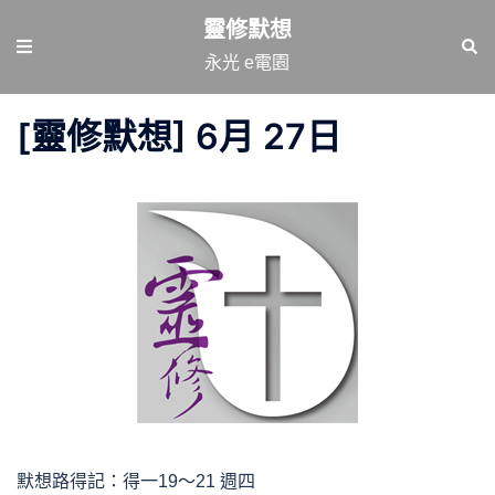
跳
靈修默想
至
Toggle
Sear
永光 e電園
主
menu
要
[靈修默想] 6月 27日
內
容
默想路得記：得一19～21 週四