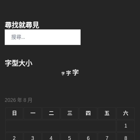
尋找就尋見
搜
尋
關
鍵
字型大小
字:
縮
重
放
字
字
字
小
設
字
大
字
型
字
大
型
小。
2026 年 8 月
型
大
小。
日
一
二
三
四
五
六
大
小。
1
2
3
4
5
6
7
8