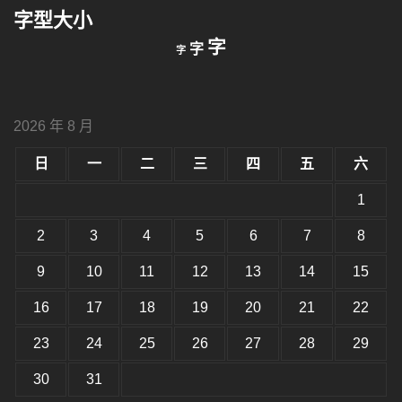
鍵
字型大小
字:
縮
重
放
字
字
字
小
設
字
大
字
型
字
大
型
小。
2026 年 8 月
型
大
小。
日
一
二
三
四
五
六
大
小。
1
2
3
4
5
6
7
8
9
10
11
12
13
14
15
16
17
18
19
20
21
22
23
24
25
26
27
28
29
30
31