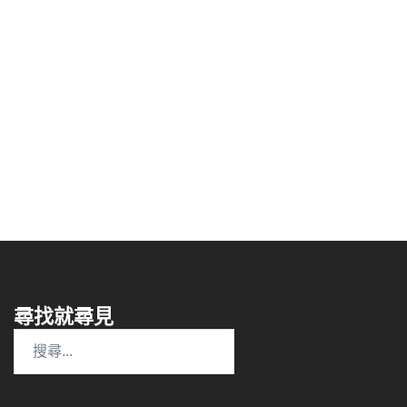
尋找就尋見
搜
尋
關