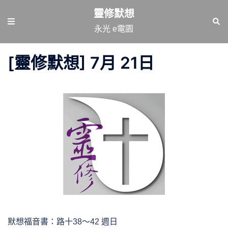
跳
靈修默想
至
Toggle
Sear
永光 e電園
主
menu
要
[靈修默想] 7月 21日
內
容
默想福音書：路十38～42 週日