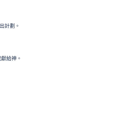
出計劃。
號獻給神。