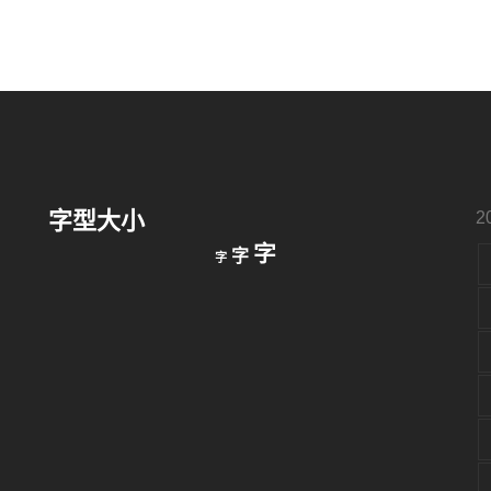
字型大小
2
縮
重
放
字
字
字
小
設
字
大
字
型
字
大
型
小。
型
大
小。
大
小。