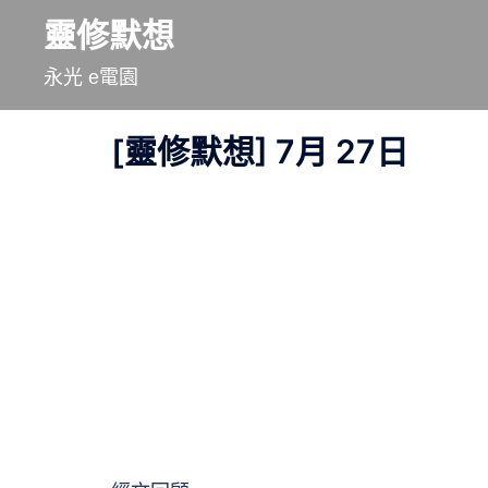
跳
靈修默想
至
永光 e電園
主
要
[靈修默想] 7月 27日
內
容