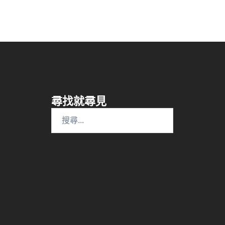
尋找就尋見
搜
尋
關
鍵
字: