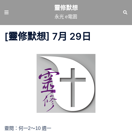
跳
靈修默想
至
Toggle
Sear
永光 e電園
主
menu
要
[靈修默想] 7月 29日
內
容
靈閱：何一2～10 週一