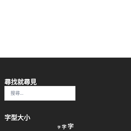
尋找就尋見
搜
尋
關
鍵
字型大小
字:
縮
重
放
字
字
字
小