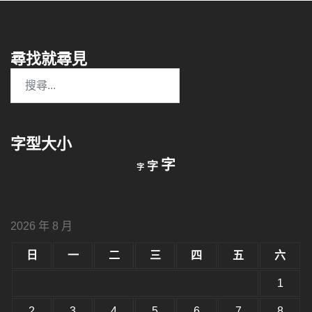
尋找就尋見
搜
尋
關
鍵
字型大小
字:
縮
重
放
字
字
字
小
設
字
大
字
型
字
大
型
小。
2026 年 8 月
型
大
小。
日
一
二
三
四
五
六
大
小。
1
2
3
4
5
6
7
8