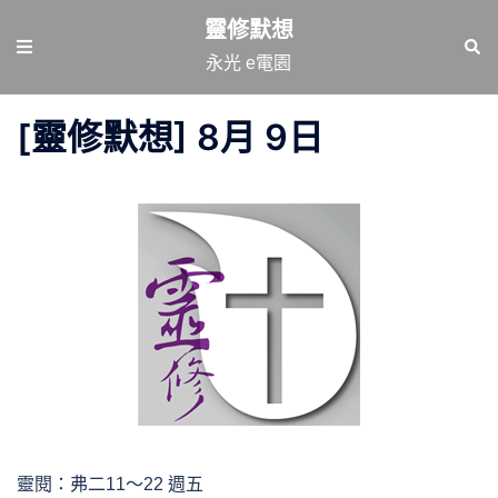
跳
靈修默想
至
Toggle
Sear
永光 e電園
主
menu
要
[靈修默想] 8月 9日
內
容
靈閱：弗二11～22 週五