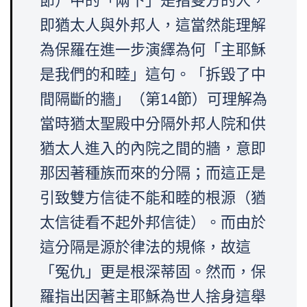
節）中的「兩下」是指雙方的人，
即猶太人與外邦人，這當然能理解
為保羅在進一步演繹為何「主耶穌
是我們的和睦」這句。「拆毀了中
間隔斷的牆」（第14節）可理解為
當時猶太聖殿中分隔外邦人院和供
猶太人進入的內院之間的牆，意即
那因著種族而來的分隔；而這正是
引致雙方信徒不能和睦的根源（猶
太信徒看不起外邦信徒）。而由於
這分隔是源於律法的規條，故這
「冤仇」更是根深蒂固。然而，保
羅指出因著主耶穌為世人捨身這舉