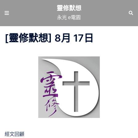
跳
靈修默想
至
Toggle
Sear
永光 e電園
主
menu
要
[靈修默想] 8月 17日
內
容
經文回顧