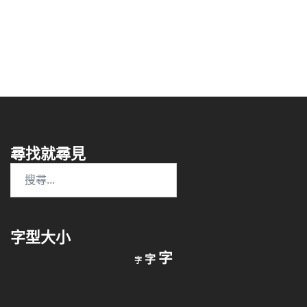
尋找就尋見
搜
尋
關
鍵
字型大小
字:
縮
重
放
字
字
字
小
設
字
大
字
型
字
大