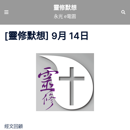
跳
靈修默想
至
Toggle
Sear
永光 e電園
主
menu
要
[靈修默想] 9月 14日
內
容
經文回顧