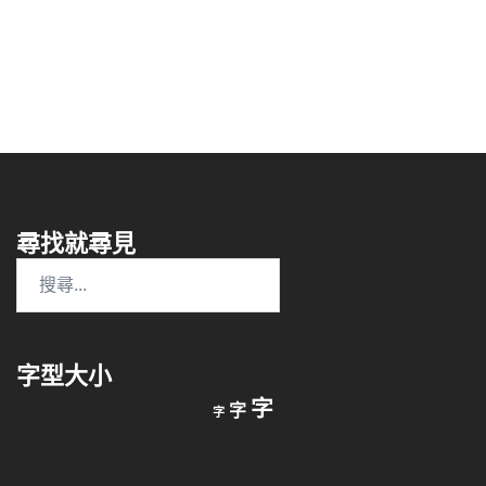
尋找就尋見
搜
尋
關
鍵
字型大小
字:
縮
重
放
字
字
字
小
設
字
大
字
型
字
大