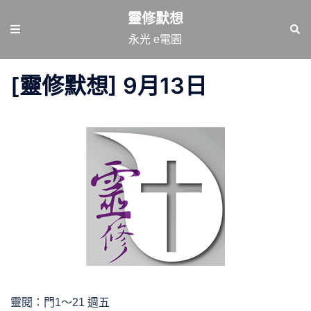
跳
靈修默想
至
Toggle
Sear
永光 e電園
主
menu
要
[靈修默想] 9月13日
內
容
靈閱：門1～21 週五