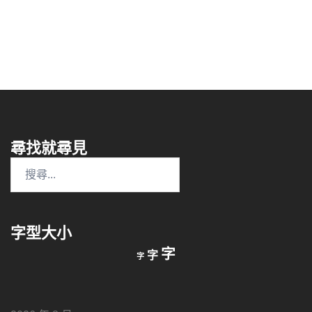
尋找就尋見
搜
尋
關
鍵
字型大小
字:
縮
重
放
字
字
字
小
設
字
大
字
型
字
大
型
小。