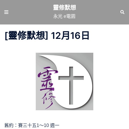
跳
靈修默想
至
Toggle
Sear
永光 e電園
主
menu
要
[靈修默想] 12月16日
內
容
舊約：賽三十五1～10 週一