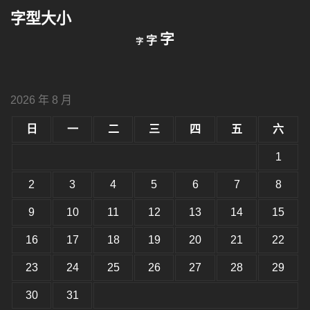
鍵
字型大小
字:
縮
重
放
字
字
字
小
設
字
大
字
型
字
大
型
小。
2026 年 8 月
型
大
小。
日
一
二
三
四
五
六
大
小。
1
2
3
4
5
6
7
8
9
10
11
12
13
14
15
16
17
18
19
20
21
22
23
24
25
26
27
28
29
30
31