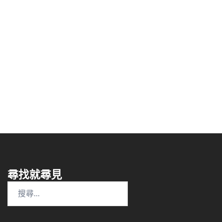
尋找就尋見
搜
尋
關