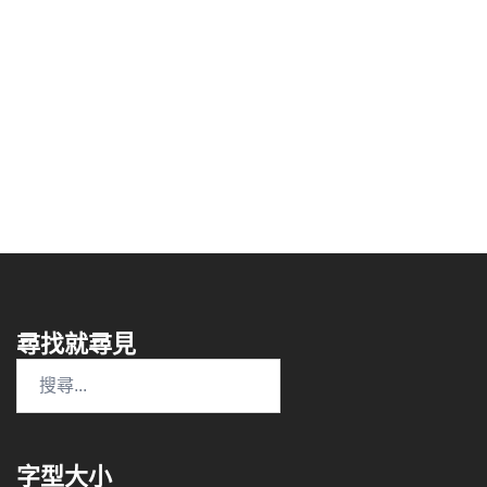
尋找就尋見
搜
尋
關
鍵
字型大小
字: