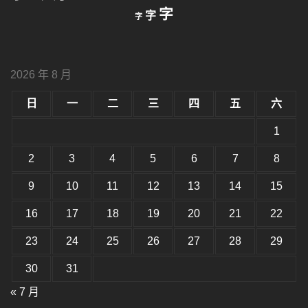
縮
重
放
字
字
字
小
設
字
大
字
型
字
大
型
小。
2026 年 8 月
型
大
小。
日
一
二
三
四
五
六
大
小。
1
2
3
4
5
6
7
8
9
10
11
12
13
14
15
16
17
18
19
20
21
22
23
24
25
26
27
28
29
30
31
« 7 月