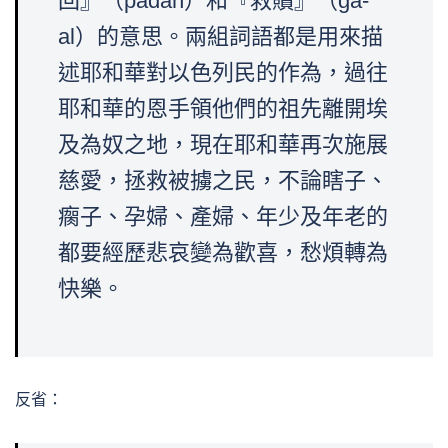
回』（padah）和『救贖』（ga-
al）的意思。兩組詞語都是用來描
述耶和華對以色列民的作為，過往
耶和華的恩手領他們的祖先離開埃
及為奴之地，現在耶和華再次施展
慈愛，拯救被擄之民，不論瞎子、
瘸子、孕婦、產婦、年少及年老的
都要經歷悲哀變為歡喜，愁煩轉為
快樂。
反省：