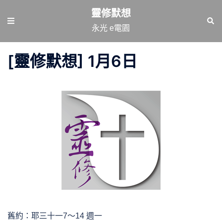
跳
靈修默想
至
Toggle
Sear
永光 e電園
主
menu
要
[靈修默想] 1月6日
內
容
舊約：耶三十一7～14 週一