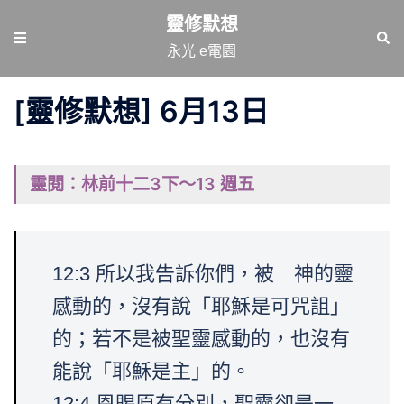
跳
靈修默想
至
Toggle
Sear
永光 e電園
主
menu
要
[靈修默想] 6月13日
內
容
靈閱：林前十二3下～13 週五
12:3 所以我告訴你們，被 神的靈
感動的，沒有說「耶穌是可咒詛」
的；若不是被聖靈感動的，也沒有
能說「耶穌是主」的。
12:4 恩賜原有分別，聖靈卻是一