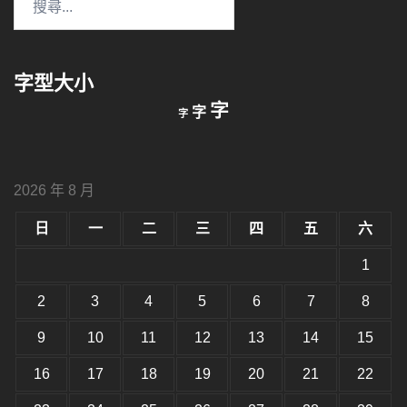
尋
關
鍵
字型大小
字:
縮
重
放
字
字
字
小
設
字
大
字
型
字
大
型
小。
2026 年 8 月
型
大
小。
日
一
二
三
四
五
六
大
小。
1
2
3
4
5
6
7
8
9
10
11
12
13
14
15
16
17
18
19
20
21
22