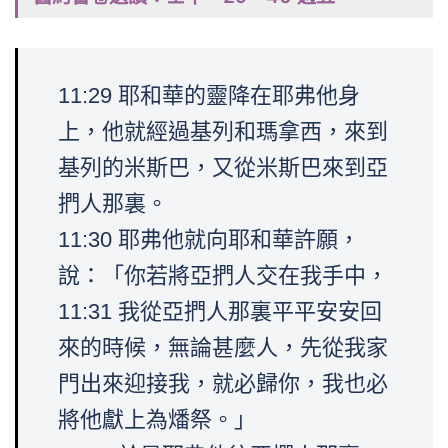
11:29 耶和華的靈降在耶弗他身
上，他就經過基列和瑪拿西，來到
基列的米斯巴，又從米斯巴來到亞
捫人那裏。
11:30 耶弗他就向耶和華許願，
說：「你若將亞捫人交在我手中，
11:31 我從亞捫人那裏平平安安回
來的時候，無論甚麼人，先從我家
門出來迎接我，就必歸你，我也必
將他獻上為燔祭。」