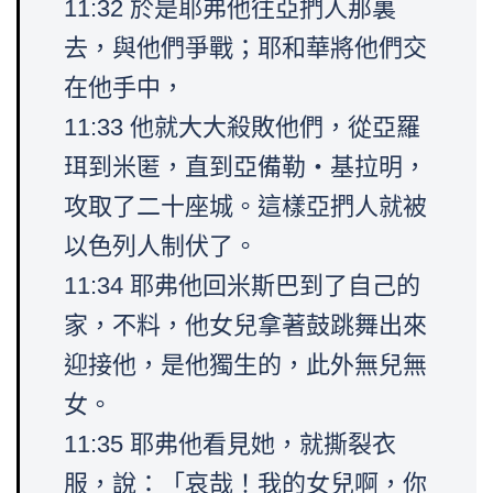
11:32 於是耶弗他往亞捫人那裏
去，與他們爭戰；耶和華將他們交
在他手中，
11:33 他就大大殺敗他們，從亞羅
珥到米匿，直到亞備勒‧基拉明，
攻取了二十座城。這樣亞捫人就被
以色列人制伏了。
11:34 耶弗他回米斯巴到了自己的
家，不料，他女兒拿著鼓跳舞出來
迎接他，是他獨生的，此外無兒無
女。
11:35 耶弗他看見她，就撕裂衣
服，說：「哀哉！我的女兒啊，你