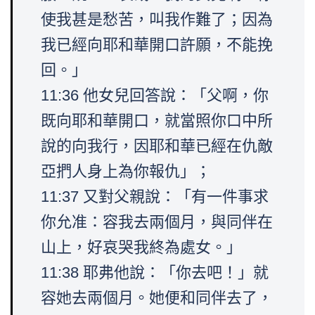
使我甚是愁苦，叫我作難了；因為
我已經向耶和華開口許願，不能挽
回。」
11:36 他女兒回答說：「父啊，你
既向耶和華開口，就當照你口中所
說的向我行，因耶和華已經在仇敵
亞捫人身上為你報仇」；
11:37 又對父親說：「有一件事求
你允准：容我去兩個月，與同伴在
山上，好哀哭我終為處女。」
11:38 耶弗他說：「你去吧！」就
容她去兩個月。她便和同伴去了，