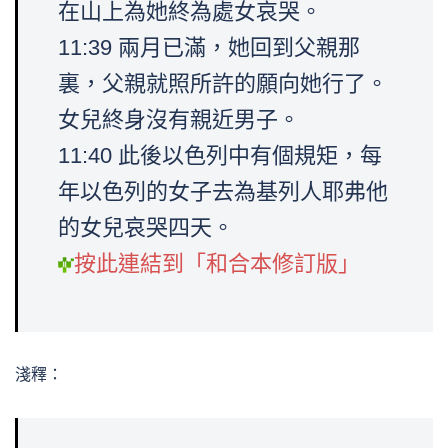
在山上為她終為處女哀哭。
11:39 兩月已滿，她回到父親那
裏，父親就照所許的願向她行了。
女兒終身沒有親近男子。
11:40 此後以色列中有個規矩，每
年以色列的女子去為基列人耶弗他
的女兒哀哭四天。
按此連結到「和合本修訂版」
淺釋：