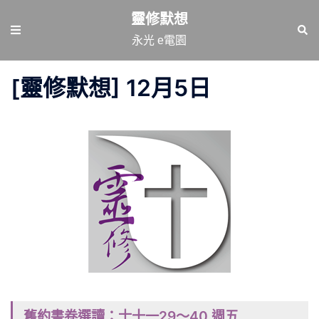
跳
靈修默想
至
Toggle
Sear
永光 e電園
主
menu
要
[靈修默想] 12月5日
內
容
舊約書卷選讀：士十一29～40 週五