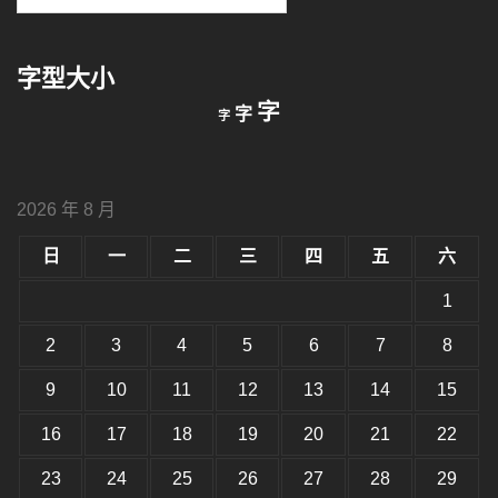
關
鍵
字型大小
字:
縮
重
放
字
字
字
小
設
字
大
字
型
字
大
型
小。
2026 年 8 月
型
大
小。
日
一
二
三
四
五
六
大
小。
1
2
3
4
5
6
7
8
9
10
11
12
13
14
15
16
17
18
19
20
21
22
23
24
25
26
27
28
29