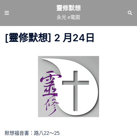
跳
靈修默想
至
Toggle
Sear
永光 e電園
主
menu
要
[靈修默想] 2 月24日
內
容
默想福音書：路八22～25