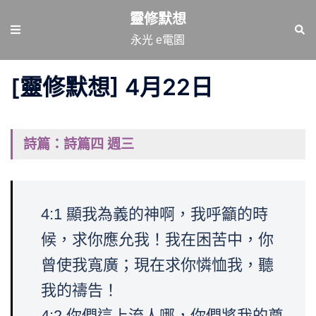
跳
靈修默想
至
Toggle
Sear
永光 e電園
主
menu
要
[靈修默想] 4月22日
內
容
詩篇：詩篇四 週三
4:1 顯我為義的神啊，我呼籲的時
候，求你應允我！我在困苦中，你
曾使我寬廣；現在求你憐恤我，聽
我的禱告！
4:2 你們這上流人哪，你們將我的尊