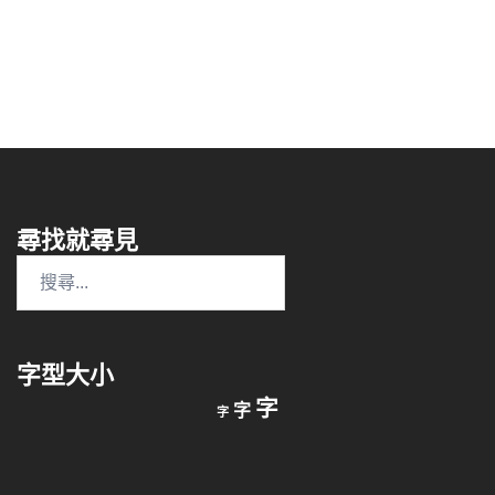
尋找就尋見
搜
尋
關
鍵
字型大小
字:
縮
重
放
字
字
字
小
設
字
大
字
型
字
大
型