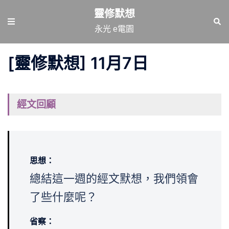
跳
靈修默想
至
Toggle
Sear
永光 e電園
主
menu
要
[靈修默想] 11月7日
內
容
經文回顧
思想：
總結這一週的經文默想，我們領會
了些什麼呢？
省察：