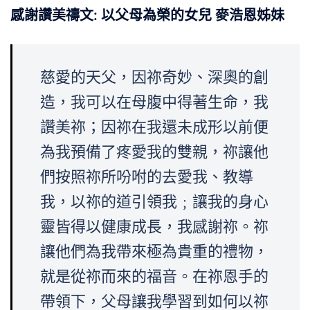
感謝讚美禱文: 以父母為榮的女兒 麥浩恩姊妹
慈愛的天父，因祢奇妙、深奧的創
造，我可以在母腹中得著生命，我
讚美祢；因祢在我還未成形以前便
為我預備了疼愛我的雙親，祢讓他
們按照祢所吩咐的去愛我、教導
我，以祢的道引領我﹔讓我的身心
靈皆得以健康成長，我感謝祢。祢
讓他們為我帶來極為貴重的禮物，
就是從祢而來的福音。在祢恩手的
帶領下，父母讓我學習到如何以祢