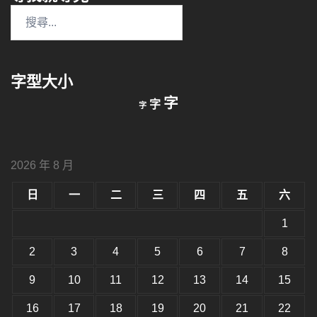
搜
尋
關
鍵
字型大小
字:
縮
重
放
字
字
字
小
設
字
大
字
型
字
大
型
小。
2026 年 8 月
型
大
小。
日
一
二
三
四
五
六
大
小。
1
2
3
4
5
6
7
8
9
10
11
12
13
14
15
16
17
18
19
20
21
22