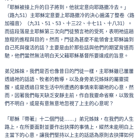
「耶穌被接上升的日子將到，他就定意向耶路撒冷去。」
（路九51）主耶穌定意要上耶路撒冷的決心遍滿了整卷〈路
加福音〉（九31、51、53、十三22、十七11、十八31）。
而這段落是主耶穌第三次向門徒預言祂的受死，表明祂這趟
旅程的進程與目的。然而，門徒為甚麼不能領會主耶穌論到
自己死與復活的話？主要是由於那些話與他們的期望背道而
馳，他們當然無法明白天父藉耶穌基督所要達成的旨意。
弟兄姊妹，我們是否也像昔日的門徒一樣，主耶穌雖已屢屢
透過祂的話語、牧者的教導，以及身旁弟兄姊妹的屬靈提
醒，或是透過日常生活中所遭遇的事情來彰顯祂的心意，然
而，因著我們每天缺乏安靜主前，作自我靈命省察，以致我
們不明白，或是有意無意地忽視了上主的心意呢？
「耶穌『帶著』十二個門徒……」弟兄姊妹，在我們的人生
路上，在所要面對並要作出抉擇的事情上，縱然未能明白上
主當下的心意，讓我們堅持以上主的話語為原則去抉擇如何