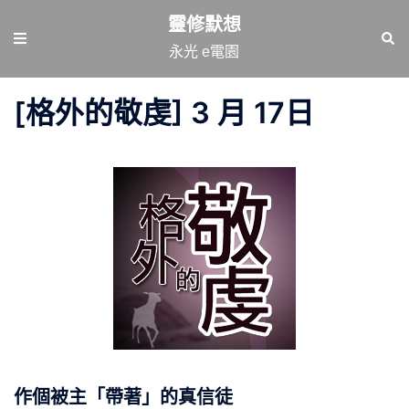
跳
靈修默想
至
Toggle
Sear
永光 e電園
主
menu
要
[格外的敬虔] 3 月 17日
內
容
作個被主「帶著」的真信徒