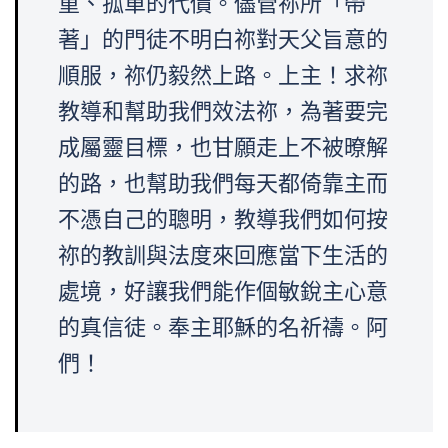
重、孤單的代價。儘管祢所「帶
著」的門徒不明白祢對天父旨意的
順服，祢仍毅然上路。上主！求祢
教導和幫助我們效法祢，為著要完
成屬靈目標，也甘願走上不被暸解
的路，也幫助我們每天都倚靠主而
不憑自己的聰明，教導我們如何按
祢的教訓與法度來回應當下生活的
處境，好讓我們能作個敏銳主心意
的真信徒。奉主耶穌的名祈禱。阿
們！