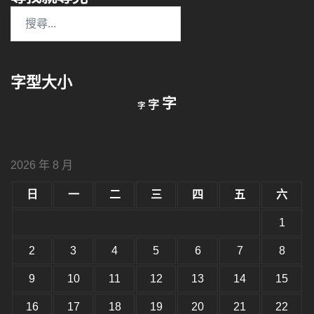
搜
尋
關
鍵
字型大小
字:
縮
重
放
字
字
字
小
設
字
大
字
型
字
大
型
小。
2026 年 8 月
型
大
小。
日
一
二
三
四
五
六
大
小。
1
2
3
4
5
6
7
8
9
10
11
12
13
14
15
16
17
18
19
20
21
22