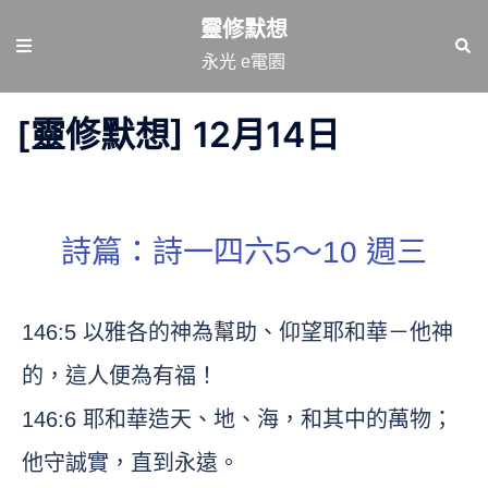
跳
靈修默想
至
Toggle
Sear
永光 e電園
主
menu
要
[靈修默想] 12月14日
內
容
詩篇：詩一四六5～10 週三
146:5 以雅各的神為幫助、仰望耶和華－他神
的，這人便為有福！
146:6 耶和華造天、地、海，和其中的萬物；
他守誠實，直到永遠。