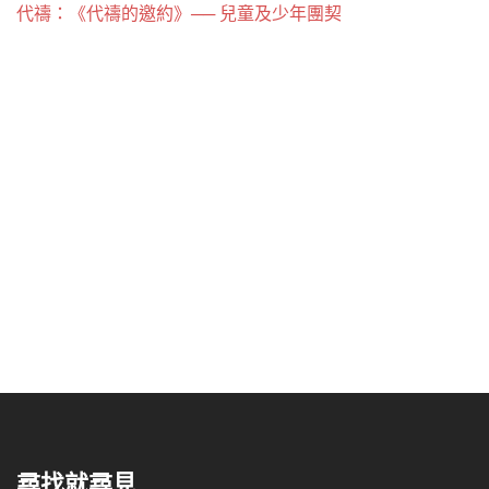
代禱：《代禱的邀約》── 兒童及少年團契
尋找就尋見