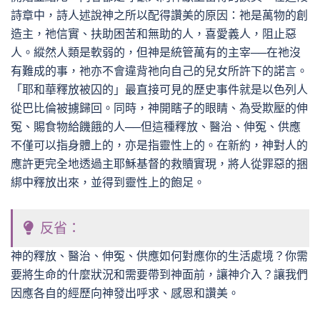
詩章中，詩人述說神之所以配得讚美的原因：祂是萬物的創
造主，祂信實、扶助困苦和無助的人，喜愛義人，阻止惡
人。縱然人類是軟弱的，但神是統管萬有的主宰──在祂沒
有難成的事，祂亦不會違背祂向自己的兒女所許下的諾言。
「耶和華釋放被囚的」最直接可見的歷史事件就是以色列人
從巴比倫被擄歸回。同時，神開瞎子的眼睛、為受欺壓的伸
冤、賜食物給饑餓的人──但這種釋放、醫治、伸冤、供應
不僅可以指身體上的，亦是指靈性上的。在新約，神對人的
應許更完全地透過主耶穌基督的救贖實現，將人從罪惡的捆
綁中釋放出來，並得到靈性上的飽足。
反省：
神的釋放、醫治、伸冤、供應如何對應你的生活處境？你需
要將生命的什麼狀況和需要帶到神面前，讓神介入？讓我們
因應各自的經歷向神發出呼求、感恩和讚美。