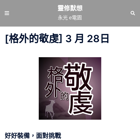
跳
靈修默想
至
Toggle
Sear
永光 e電園
主
menu
要
[格外的敬虔] 3 月 28日
內
容
好好裝備，面對挑戰