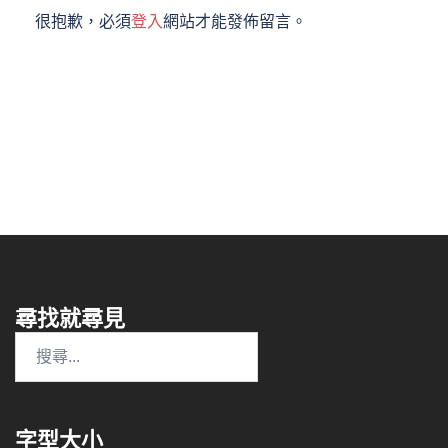
很抱歉，必須
登入
網站才能發佈留言。
尋找就尋見
搜
尋
關
鍵
字型大小
字: