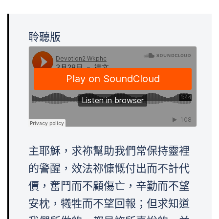
聆聽版
主耶穌，求祢幫助我們常保持靈裡
的警醒，效法祢慷慨付出而不計代
價，奮鬥而不顧傷亡，辛勤而不望
安枕，犧牲而不望回報；但求知道