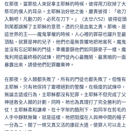
在那夜，當那些人來捉拿主耶穌的時候，彼得用刀砍掉了大
祭司的僕人的耳朵。主耶穌治好他之後，嚴責彼得：「收刀
入鞘吧！凡動刀的，必死在刀下。」（太廿六52）彼得從頭
到尾都誤解了主耶穌的意思，憑的只是血氣之勇。那晚，是
這世界的王——魔鬼掌權的時候，人心裡的罪惡也躍升至最
頂點，就算是神的兒子，他們也毫無畏懼地把祂害死。魔鬼
並沒有忘記耶穌的門徒，準備要篩他們如同篩麥子一樣。魔
鬼利用這最終極的試煉，把門徒內心最醜陋、最黑暗的一面
暴露出來，誘使他們犯罪離棄神。
在那夜，全人類都失敗了，所有的門徒也都失敗了。但惟有
主耶穌，只有祂保持了靈裡絕對的警醒。在極度的試煉中，
無論言語或行為，主耶穌都沒有犯罪。主耶穌不但完成了父
神拯救全人類的計劃，同時，祂也為真理打了完全勝利的一
仗！主耶穌柔和謙卑，在十字架的酷刑下，如同羊在剪毛的
人手中靜默無聲，就是這樣，祂把阻擋在人與神中間的幔子
一分為二，開了一條又真又活的康莊大道，使罪人可以走上