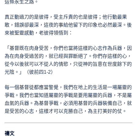
這條永生之路。
真正動過刀的是彼得，受主斥責的也是彼得；他行動最果
敢，錯誤卻最深，這夜的事給他留下的印象也必然最深。後
來被聖靈感動，老彼得領悟到：
「基督既在肉身受苦，你們也當將這樣的心志作為兵器，因
為在肉身受過苦的，就已經與罪斷絕了。你們存這樣的心，
從今以後就可以不從人的情慾，只從神的旨意在世度餘下的
光陰。」（彼前四1-2）
每一個基督徒都應當警覺，我們在地上的生活是一場屬靈的
爭戰。我們也當知道屬靈的爭戰是要用屬靈的兵器，不是屬
血氣的兵器。為基督爭戰，必須用基督的兵器裝備自己，就
是受苦的心志，這樣才可以克勝自己，為主打美好的仗。
禱文