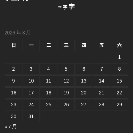
縮
重
放
字
字
字
小
設
字
大
字
型
字
大
型
小。
2026 年 8 月
型
大
小。
日
一
二
三
四
五
六
大
小。
1
2
3
4
5
6
7
8
9
10
11
12
13
14
15
16
17
18
19
20
21
22
23
24
25
26
27
28
29
30
31
« 7 月