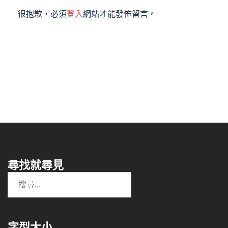
很抱歉，必須
登入
網站才能發佈留言。
尋找就尋見
搜
尋
關
鍵
字型大小