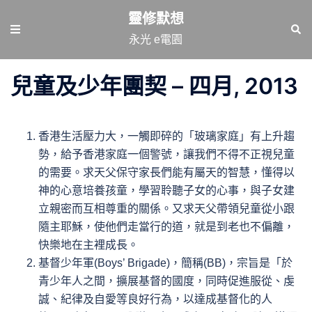
跳
靈修默想
至
Toggle
Sear
永光 e電園
主
menu
要
兒童及少年團契 – 四月, 2013
內
容
香港生活壓力大，一觸即碎的「玻璃家庭」有上升趨
勢，給予香港家庭一個警號，讓我們不得不正視兒童
的需要。求天父保守家長們能有屬天的智慧，懂得以
神的心意培養孩童，學習聆聽子女的心事，與子女建
立親密而互相尊重的關係。又求天父帶領兒童從小跟
隨主耶穌，使他們走當行的道，就是到老也不偏離，
快樂地在主裡成長。
基督少年軍(Boys’ Brigade)，簡稱(BB)，宗旨是「於
青少年人之間，擴展基督的國度，同時促進服從、虔
誠、紀律及自愛等良好行為，以達成基督化的人