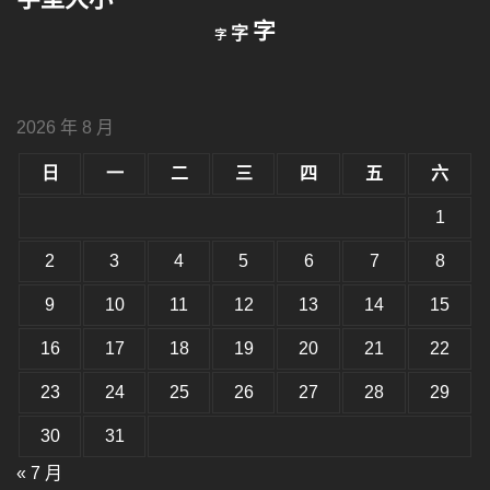
字:
縮
重
放
字
字
字
小
設
字
大
字
型
字
大
型
小。
2026 年 8 月
型
大
小。
日
一
二
三
四
五
六
大
小。
1
2
3
4
5
6
7
8
9
10
11
12
13
14
15
16
17
18
19
20
21
22
23
24
25
26
27
28
29
30
31
« 7 月