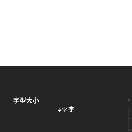
字型大小
2
縮
重
放
字
字
字
小
設
字
大
字
型
字
大
型