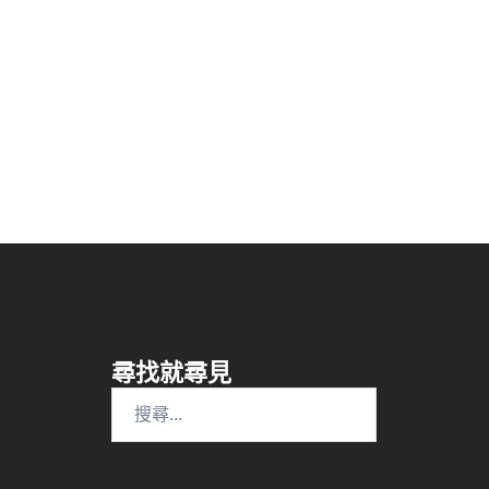
尋找就尋見
搜
尋
關
鍵