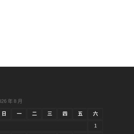
026 年 8 月
日
一
二
三
四
五
六
1