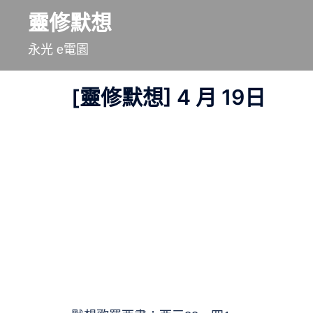
跳
靈修默想
至
永光 e電園
主
要
[靈修默想] 4 月 19日
內
容