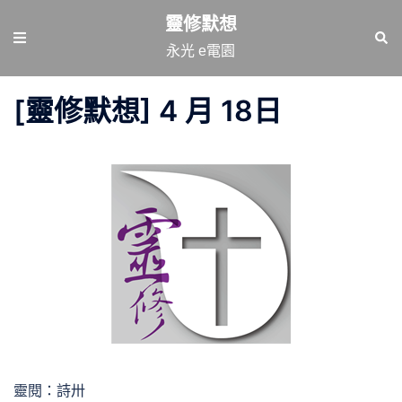
跳
靈修默想
至
Toggle
Sear
永光 e電園
主
menu
要
[靈修默想] 4 月 18日
內
容
靈閱：詩卅