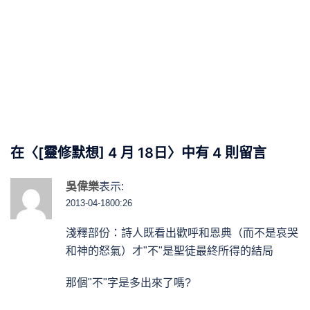
在〈
[靈修默想] 4 月 18日
〉中有 4 則留言
吳偉樂
表示:
2013-04-1800:26
淺釋部份：詩人既看出歡呼和恩典（而不是哀哭
和神的怒氣）才"不"是聖徒最終所得的結局
那個"不"字是多出來了嗎?