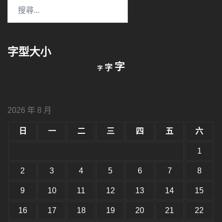
搜
尋
關
鍵
字型大小
字:
縮
重
放
字
字
字
小
設
字
大
字
型
字
大
型
小。
2026 年 8 月
型
大
小。
日
一
二
三
四
五
六
大
小。
1
2
3
4
5
6
7
8
9
10
11
12
13
14
15
16
17
18
19
20
21
22