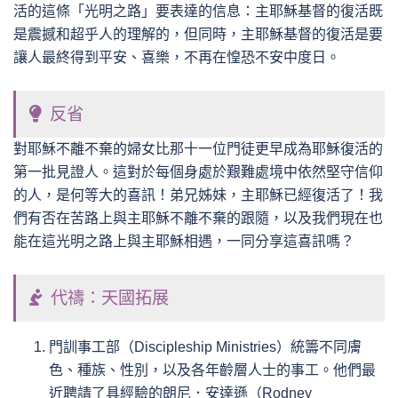
活的這條「光明之路」要表達的信息：主耶穌基督的復活既
是震撼和超乎人的理解的，但同時，主耶穌基督的復活是要
讓人最終得到平安、喜樂，不再在惶恐不安中度日。
反省
對耶穌不離不棄的婦女比那十一位門徒更早成為耶穌復活的
第一批見證人。這對於每個身處於艱難處境中依然堅守信仰
的人，是何等大的喜訊！弟兄姊妹，主耶穌已經復活了！我
們有否在苦路上與主耶穌不離不棄的跟隨，以及我們現在也
能在這光明之路上與主耶穌相遇，一同分享這喜訊嗎？
代禱：天國拓展
門訓事工部（Discipleship Ministries）統籌不同膚
色、種族、性別，以及各年齡層人士的事工。他們最
近聘請了具經驗的朗尼．安達遜（Rodney