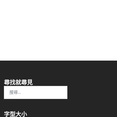
尋找就尋見
搜
尋
關
鍵
字型大小
字: