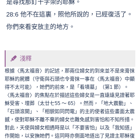
是尋找那釘十字架的耶穌。
28:6 他不在這裏，照他所說的，已經復活了。
你們來看安放主的地方。
淺釋
根據〈馬太福音〉的記述，那兩位婦女的到來並不是來膏抹
耶穌的屍體（守衛與石頭也令膏抹一事在〈馬太福音〉中顯
得不太可能），她們的前來，是「看墳墓」（第1 節）。
〈馬太福音〉的焦點在於描述這些婦女是一直遠遠見證著耶
穌受害、埋葬（太廿七55 ～ 65）。然而，「地大震動」、
「石頭滾開」、「相貌如同閃電」的主的使者這些畫面太震
撼，使對耶穌不離不棄的婦女也難免感到害怕和不知所措。
對此，天使與婦女相遇時是以「不要害怕」以及「我知道」
作開始，以安撫她們。這同時亦側面地道出了見證主耶穌復