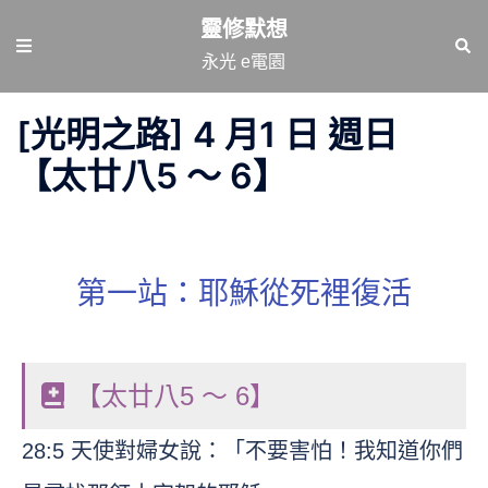
跳
靈修默想
至
Toggle
Sear
永光 e電園
主
menu
要
[光明之路] 4 月1 日 週日
內
容
【太廿八5 ～ 6】
第一站：耶穌從死裡復活
【太廿八5 ～ 6】
28:5 天使對婦女說：「不要害怕！我知道你們