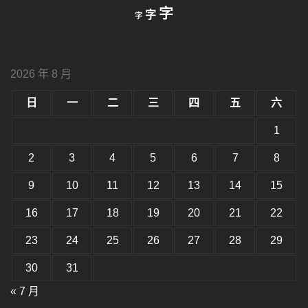
縮
重
放
字
字
字
小
設
字
大
字
型
字
大
型
小。
2026 年 8 月
型
大
小。
日
一
二
三
四
五
六
大
小。
1
2
3
4
5
6
7
8
9
10
11
12
13
14
15
16
17
18
19
20
21
22
23
24
25
26
27
28
29
30
31
« 7 月