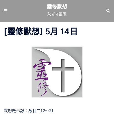
跳
靈修默想
至
Toggle
Sear
永光 e電園
主
menu
要
[靈修默想] 5月 14日
內
容
默想啟示錄：啟廿二12～21