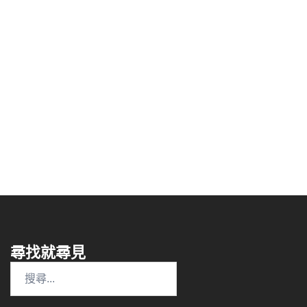
尋找就尋見
搜
尋
關