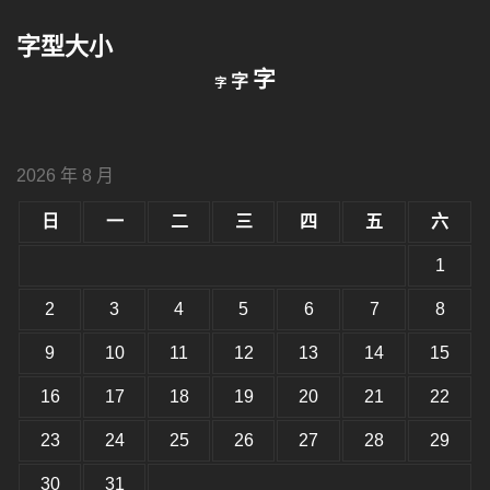
鍵
字型大小
字:
縮
重
放
字
字
字
小
設
字
大
字
型
字
大
型
小。
2026 年 8 月
型
大
小。
日
一
二
三
四
五
六
大
小。
1
2
3
4
5
6
7
8
9
10
11
12
13
14
15
16
17
18
19
20
21
22
23
24
25
26
27
28
29
30
31