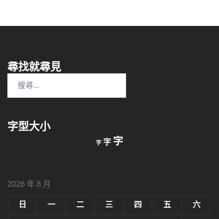
尋找就尋見
搜
尋
關
鍵
字型大小
字:
縮
重
放
字
字
字
小
設
字
大
字
型
字
大
型
小。
2026 年 8 月
型
大
小。
日
一
二
三
四
五
六
大