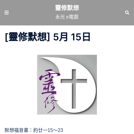
跳
靈修默想
至
Toggle
Sear
永光 e電園
主
menu
要
[靈修默想] 5月 15日
內
容
默想福音書：約廿一15～23