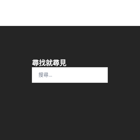
尋找就尋見
搜
尋
關
鍵
字: