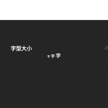
字型大小
2
縮
重
放
字
字
字
小
設
字
大
字
型
字
大
型
小。
型
大
小。
大
小。