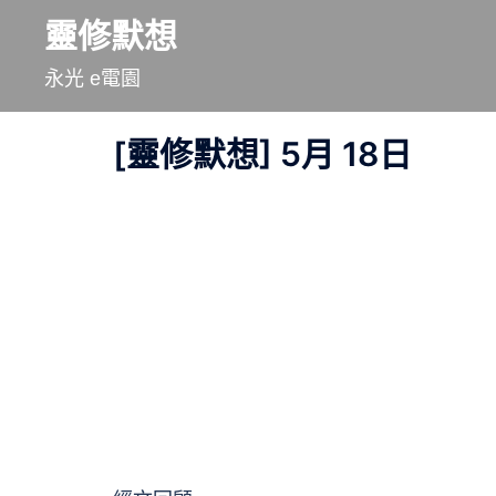
跳
靈修默想
至
永光 e電園
主
要
[靈修默想] 5月 18日
內
容