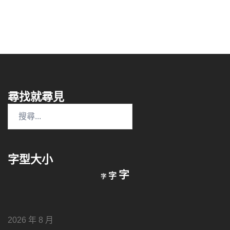
尋找就尋見
搜
尋
關
鍵
字型大小
字:
縮
重
放
字
字
字
小
設
字
大
字
型
字
大
型
小。
2026 年 8 月
型
大