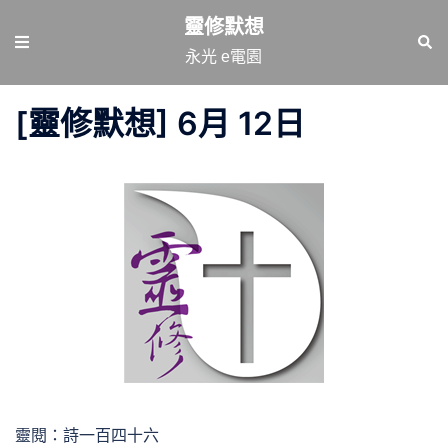
跳
靈修默想
至
Toggle
Sear
永光 e電園
主
menu
要
[靈修默想] 6月 12日
內
容
靈閱：詩一百四十六