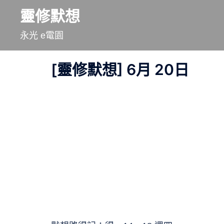
跳
靈修默想
至
永光 e電園
主
要
[靈修默想] 6月 20日
內
容