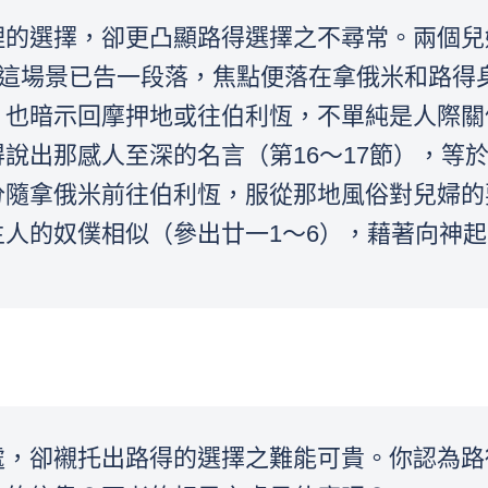
理的選擇，卻更凸顯路得選擇之不尋常。兩個兒
示這場景已告一段落，焦點便落在拿俄米和路得
也暗示回摩押地或往伯利恆，不單純是人際關
說出那感人至深的名言（第16～17節），等
分隨拿俄米前往伯利恆，服從那地風俗對兒婦的
人的奴僕相似（參出廿一1～6），藉著向神
處，卻襯托出路得的選擇之難能可貴。你認為路