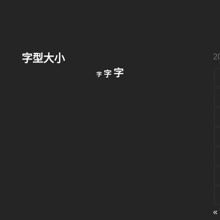
字型大小
2
縮
重
放
字
字
字
小
設
字
大
字
型
字
大
型
小。
型
大
小。
大
小。
«