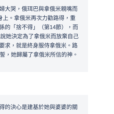
婦大哭，俄珥巴與拿俄米親嘴而
身上。拿俄米再次力勸路得，重
係的「捨不得」（第14節），而
於說她決定為了拿俄米而放棄自己
要求，就是終身服侍拿俄米。路
起誓，她歸屬了拿俄米所信的神。
得的決心是建基於她與婆婆的關