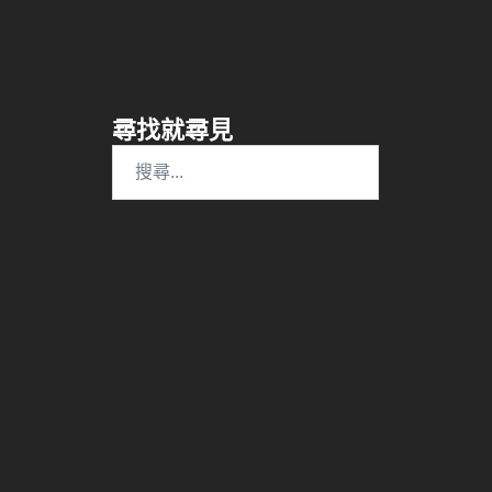
尋找就尋見
搜
尋
關
鍵
字: