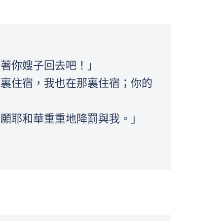
。
跟著你嫂子回去吧！」
哪裏住宿，我也在那裏住宿；你的
，願耶和華重重地降罰與我。」