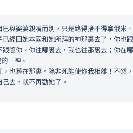
，俄珥巴與婆婆親嘴而別，只是路得捨不得拿俄米
你嫂子已經回她本國和她所拜的神那裏去了，你也
回去不跟隨你。你往哪裏去，我也往那裏去；你在
我的 神。
那裏死，也葬在那裏。除非死能使你我相離！不然
隨自己去，就不再勸她了。