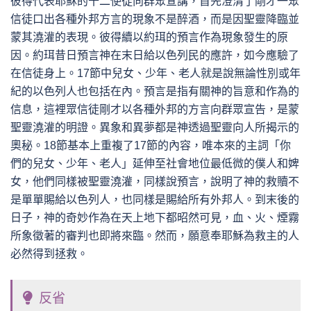
彼得代表耶穌的十二使徒向群眾宣講，首先澄清了剛才一眾
信徒口出各種外邦方言的現象不是醉酒，而是因聖靈降臨並
蒙其澆灌的表現。彼得續以約珥的預言作為現象發生的原
因。約珥昔日預言神在末日給以色列民的應許，如今應驗了
在信徒身上。17節中兒女、少年、老人就是說無論性別或年
紀的以色列人也包括在內。預言是指有關神的旨意和作為的
信息，這裡眾信徒剛才以各種外邦的方言向群眾宣告，是蒙
聖靈澆灌的明證。異象和異夢都是神透過聖靈向人所揭示的
奧秘。18節基本上重複了17節的內容，唯本來的主詞「你
們的兒女、少年、老人」延伸至社會地位最低微的僕人和婢
女，他們同樣被聖靈澆灌，同樣說預言，說明了神的救贖不
是單單賜給以色列人，也同樣是賜給所有外邦人。到末後的
日子，神的奇妙作為在天上地下都昭然可見，血、火、煙霧
所象徵著的審判也即將來臨。然而，願意奉耶穌為救主的人
必然得到拯救。
反省