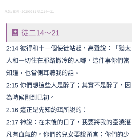
永光e電園
·
20200531 徒二14～21
徒二14～21
2:14 彼得和十一個使徒站起，高聲說：「猶太
人和一切住在耶路撒冷的人哪，這件事你們當
知道，也當側耳聽我的話。
2:15 你們想這些人是醉了；其實不是醉了，因
為時候剛到巳初。
2:16 這正是先知約珥所說的：
2:17 神說：在末後的日子，我要將我的靈澆灌
凡有血氣的。你們的兒女要說預言；你們的少