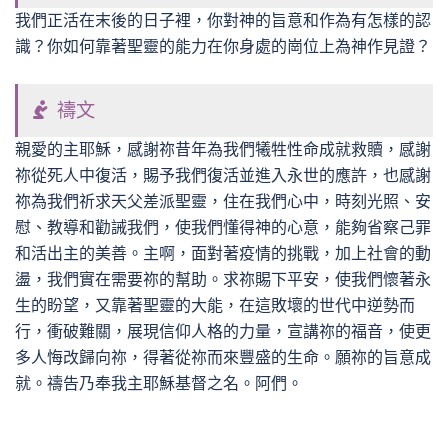
我們正活在末後的日子裡，你對神的旨意和作為有怎樣的認
識？你如何靠著聖靈的能力在你身處的崗位上為神作見證？
禱文
親愛的主耶穌，感謝祢昔年為我們犧牲性命成就救贖，感謝
祢從死人中復活，賜予我們復活並進入永世的應許，也感謝
祢為我們祈求天父差派聖靈，住在我們心中，時刻光照、安
慰、教導和勸誡我們，使我們懂得神的心意，能夠省察己罪
和活出主的美善。主啊，面對著疫情的挑戰，加上社會的動
盪，我們實在需要祢的幫助。求祢賜下平安，使我們懷著永
生的盼望，又靠著聖靈的大能，在這敗壞的世代中逆勢而
行，衝破難關，展現信仰人格的力量，宣講祢的福音，使更
多人悔改歸向祢，得著從祢而來豐盛的生命。願祢的旨意成
就。禱告乃奉我主耶穌基督之名。阿們。