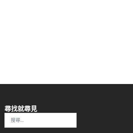
尋找就尋見
搜
尋
關