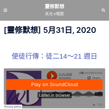
跳
靈修默想
至
Toggle
Sear
永光 e電園
主
menu
要
[靈修默想] 5月31日, 2020
內
容
使徒行傳：徒二14～21 週日