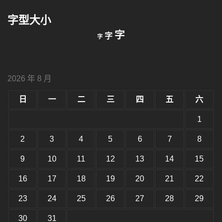
鍵
字型大小
字:
縮
重
放
字
字
字
小
設
字
大
字
型
字
大
型
小。
2026 年 8 月
型
大
小。
日
一
二
三
四
五
六
大
小。
1
2
3
4
5
6
7
8
9
10
11
12
13
14
15
16
17
18
19
20
21
22
23
24
25
26
27
28
29
30
31