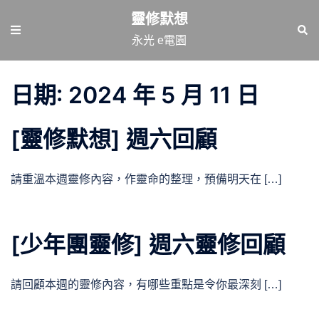
跳
靈修默想
至
Toggle
Sear
永光 e電園
主
menu
要
內
日期:
2024 年 5 月 11 日
容
[靈修默想] 週六回顧
請重溫本週靈修內容，作靈命的整理，預備明天在 […]
[少年團靈修] 週六靈修回顧
請回顧本週的靈修內容，有哪些重點是令你最深刻 […]