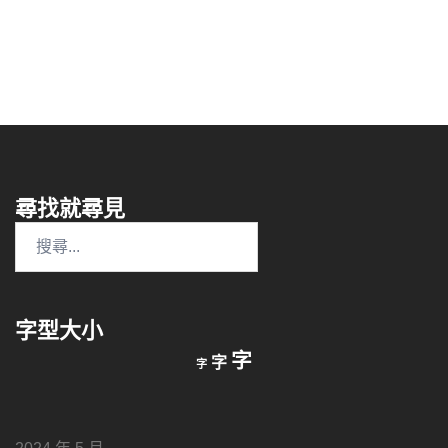
尋找就尋見
搜
尋
關
鍵
字型大小
字:
縮
重
放
字
字
字
小
設
字
大
字
型
字
大
型
小。