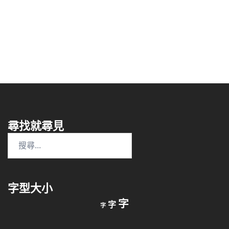
尋找就尋見
搜
尋
關
鍵
字型大小
字:
縮
重
放
字
字
字
小
設
字
大
字
型