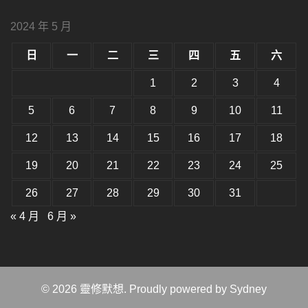
字
大
型
小。
2024 年 5 月
型
大
小。
日
一
二
三
四
五
六
大
小。
1
2
3
4
5
6
7
8
9
10
11
12
13
14
15
16
17
18
19
20
21
22
23
24
25
26
27
28
29
30
31
« 4 月
6 月 »
© 2026 靈修默想. Proudly powered by
Sydney