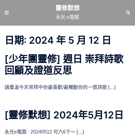
跳
靈修默想
至
Toggle
Sear
永光 e電園
主
menu
要
內
日期:
2024 年 5 月 12 日
容
[少年團靈修] 週日 崇拜詩歌
回顧及證道反思
請重溫今天崇拜中你最喜歡/最觸動你的一首詩歌 […]
[靈修默想] 2024年5月12日
永光e電園 · 20240512 可六6下～ […]