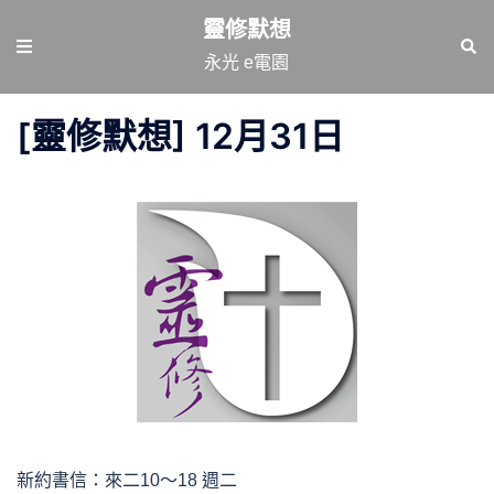
跳
靈修默想
至
Toggle
Sear
永光 e電園
主
menu
要
[靈修默想] 12月31日
內
容
新約書信：來二10～18 週二