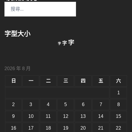
搜
尋
關
鍵
字型大小
字:
縮
重
放
字
字
字
小
設
字
大
字
型
字
大
型
小。
2026 年 8 月
型
大
小。
日
一
二
三
四
五
六
大
小。
1
2
3
4
5
6
7
8
9
10
11
12
13
14
15
16
17
18
19
20
21
22