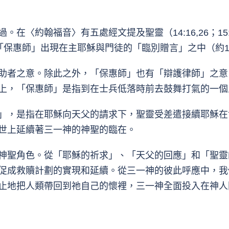
約翰福音〉有五處經文提及聖靈（14:16,26；15:26
6:7）。「保惠師」出現在主耶穌與門徒的「臨別贈言」之中（約1
助者之意。除此之外，「保惠師」也有「辯護律師」之意
上，「保惠師」是指到在士兵低落時前去鼓舞打氣的一個
」，是指在耶穌向天父的請求下，聖靈受差遣接續耶穌在
世上延續著三一神的神聖的臨在。
神聖角色。從「耶穌的祈求」、「天父的回應」和「聖靈
促成救贖計劃的實現和延續。從三一神的彼此呼應中，我
止地把人類帶回到祂自己的懷裡，三一神全面投入在神人