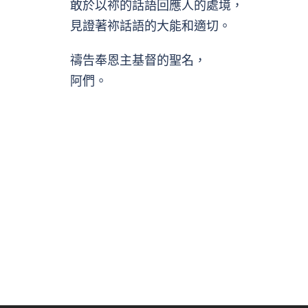
敢於以祢的話語回應人的處境，
見證著祢話語的大能和適切。
禱告奉恩主基督的聖名，
阿們。