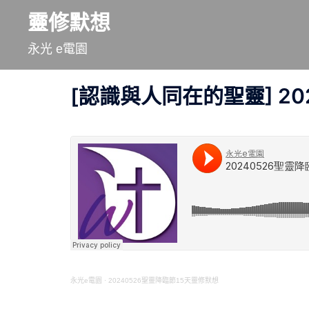
跳
靈修默想
至
永光 e電園
主
要
[認識與人同在的聖靈] 20
內
容
永光e電園
·
20240526聖靈降臨節15天靈修默想