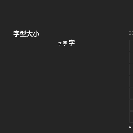
字型大小
2
縮
重
放
字
字
字
小
設
字
大
字
型
字
大
型
小。
型
大
小。
大
小。
«