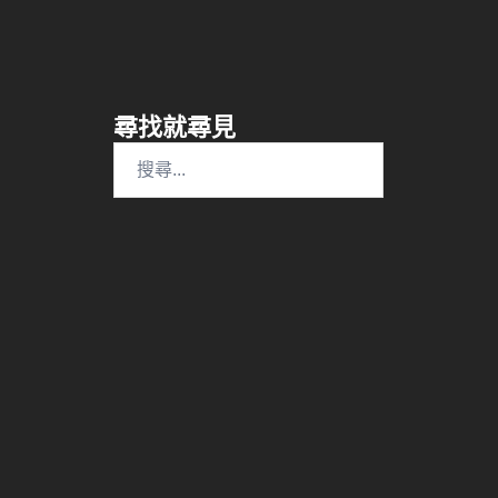
尋找就尋見
搜
尋
關
鍵
字: