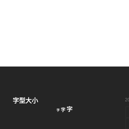
字型大小
2
縮
重
放
字
字
字
小
設
字
大
字
型
字
大