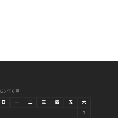
026 年 8 月
日
一
二
三
四
五
六
1