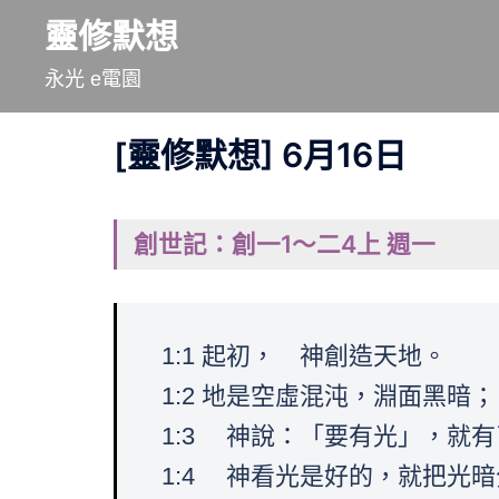
跳
靈修默想
至
永光 e電園
主
要
[靈修默想] 6月16日
內
容
創世記：創一1～二4上 週一
1:1 起初， 神創造天地。
1:2 地是空虛混沌，淵面黑暗
1:3 神說：「要有光」，就
1:4 神看光是好的，就把光