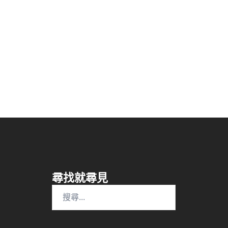
尋找就尋見
搜
尋
關